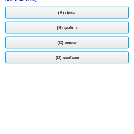
(A) புரிசை
(B) புகலிடம்
(C) வலசை
(D) வானிலை