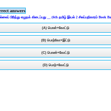
rrect answers
ைப் பிரித்து எழுதக் கிடைப்பது __ (6th தமிழ் இயல் 2 சிலப்பதிகாரம் Book B
(A) பொன்+கோட்டு
(B) பொற்கோ+இட்டு
(C) பொண்+கோட்டு
(D) பொற்+கோட்டு