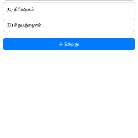
(C) திரிகடுகம்
(D) சிறுபஞ்சமூலம்
அடுத்தது