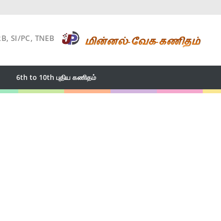
RB, SI/PC, TNEB
6th to 10th புதிய கணிதம்