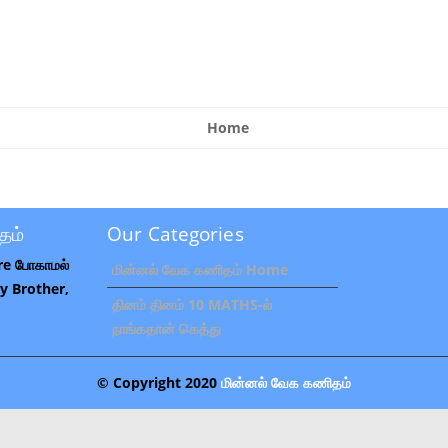
Home
தம்
Our Categories
re போகாமல்
மின்னல் வேக கணிதம் Home
 My Brother,
தினம் தினம் 10 MATHS-ல்
நாங்கதான் கெத்து
© Copyright 2020
மின்னல் வேக கணிதம்