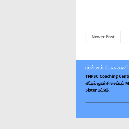
Newer Post
மின்னல் வேக கணி
TNPSC Coaching Cent
வீட்டில் முயற்சி செய்யும்
Sister மட்டும்.