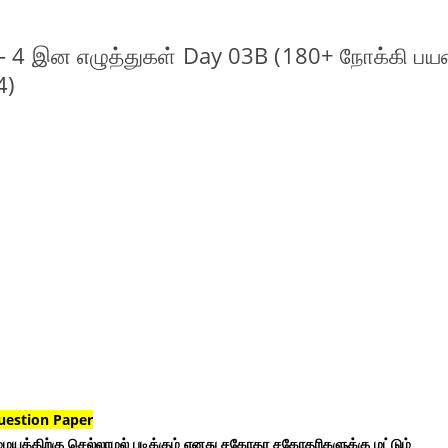
் - 4 இன எழுத்துகள் Day 03B (180+ நோக்கி ப
4)
uestion Paper
ையத்திற்கு செல்லாமல் படிக்கும் எனது சகோதர சகோதரிகளுக்கு மட்டும்