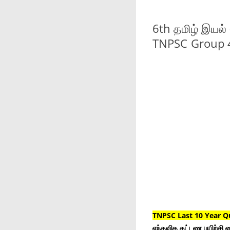
6th தமிழ் இயல
TNPSC Group 
TNPSC Last 10 Year Q
எந்தவித கட்டண பயிற்சி ம