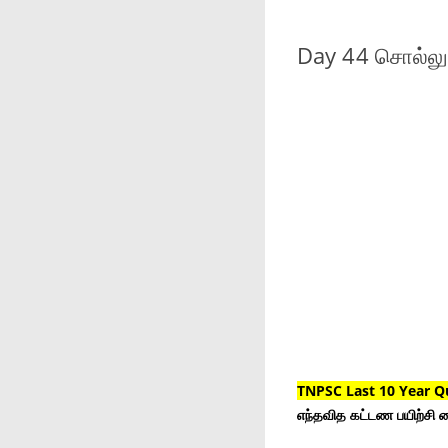
Day 44 சொல்லும
TNPSC Last 10 Year Q
எந்தவித கட்டண பயிற்சி ம