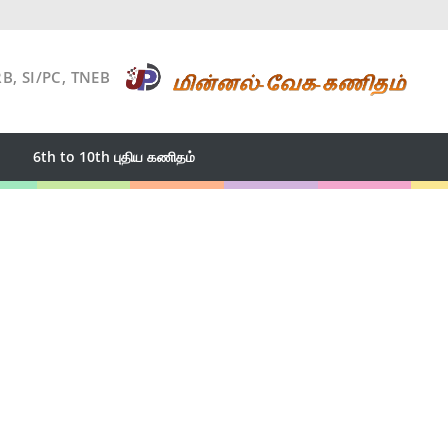
RB, SI/PC, TNEB
6th to 10th புதிய கணிதம்