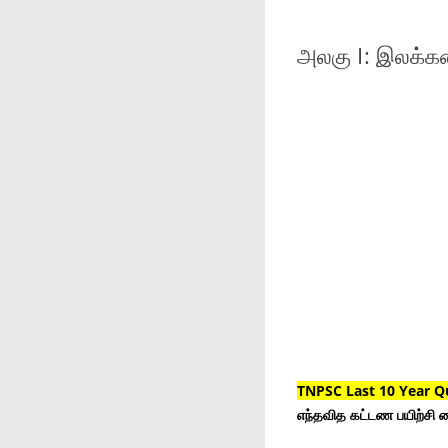
அலகு I: இலக்கண
TNPSC Last 10 Year Q
எந்தவித கட்டண பயிற்சி ம