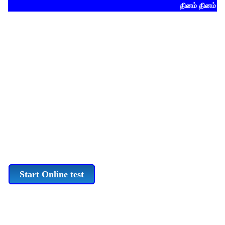
தினம் தினம் TN
Start Online test