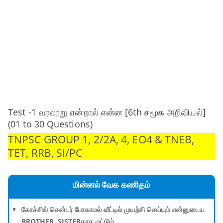
Test -1 வரலாறு என்றால் என்ன [6th சமூக அறிவியல்]
(01 to 30 Questions)
TNPSC GROUP 1, 2/2A, 4, EO4 & TNEB,
TET, RRB, SI/PC
மின்னல் வேக கணிதம்
கோச்சிங் சென்டர் போகாமல் வீட்டில் முயற்சி செய்யும் என்னுடைய
BROTHER, SISTERகாக மட்டும்