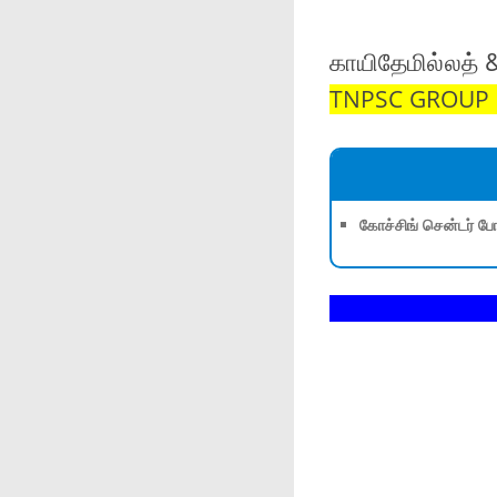
காயிதேமில்லத் 
TNPSC GROUP 1,
கோச்சிங் சென்டர் போ
தின