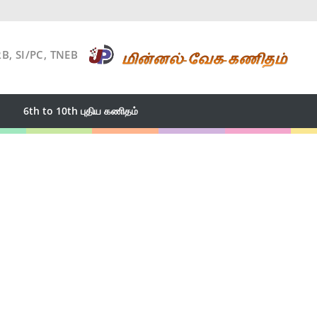
RB, SI/PC, TNEB
6th to 10th புதிய கணிதம்