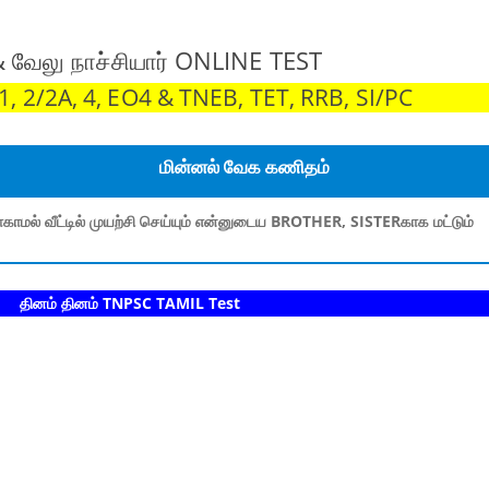
& வேலு நாச்சியார் ONLINE TEST
 2/2A, 4, EO4 & TNEB, TET, RRB, SI/PC
மின்னல் வேக கணிதம்
காமல் வீட்டில் முயற்சி செய்யும் என்னுடைய BROTHER, SISTERகாக மட்டும்
ம் தினம் TNPSC TAMIL Test