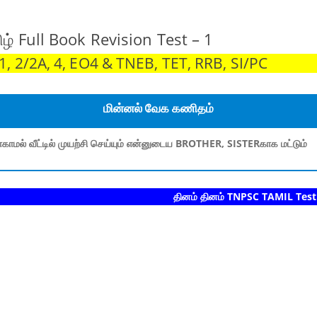
ழ் Full Book Revision Test – 1
 2/2A, 4, EO4 & TNEB, TET, RRB, SI/PC
மின்னல் வேக கணிதம்
காமல் வீட்டில் முயற்சி செய்யும் என்னுடைய BROTHER, SISTERகாக மட்டும்
தினம் தினம் TNPSC TAMIL Test