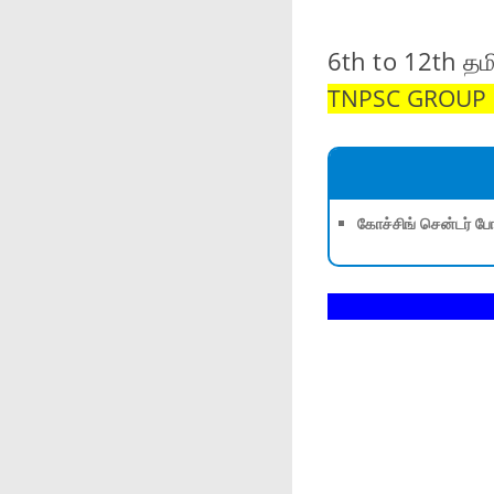
6th to 12th தமி
TNPSC GROUP 1,
கோச்சிங் சென்டர் போ