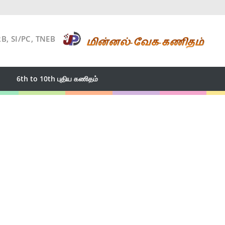
RB, SI/PC, TNEB
6th to 10th புதிய கணிதம்