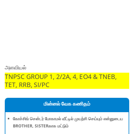
அளவியல்
TNPSC GROUP 1, 2/2A, 4, EO4 & TNEB,
TET, RRB, SI/PC
மின்னல் வேக கணிதம்
கோச்சிங் சென்டர் போகாமல் வீட்டில் முயற்சி செய்யும் என்னுடைய
BROTHER, SISTERகாக மட்டும்