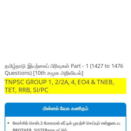
தமிழ்நாடு இயற்கைப் பிரிவுகள் Part - 1 (1427 to 1476
Questions) [10th சமூக அறிவியல்]
TNPSC GROUP 1, 2/2A, 4, EO4 & TNEB,
TET, RRB, SI/PC
மின்னல் வேக கணிதம்
கோச்சிங் சென்டர் போகாமல் வீட்டில் முயற்சி செய்யும் என்னுடைய
BROTHER, SISTERகாக மட்டும்