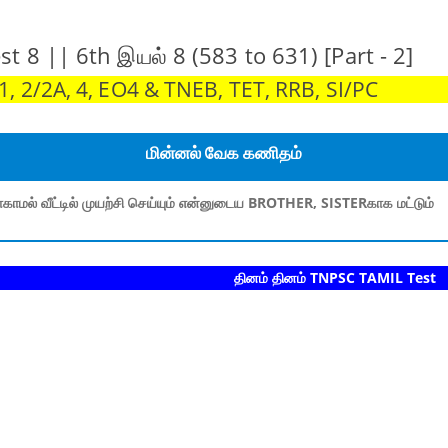
Test 8 || 6th இயல் 8 (583 to 631) [Part - 2]
 2/2A, 4, EO4 & TNEB, TET, RRB, SI/PC
மின்னல் வேக கணிதம்
காமல் வீட்டில் முயற்சி செய்யும் என்னுடைய BROTHER, SISTERகாக மட்டும்
தினம் தினம் TNPSC TAMIL Test