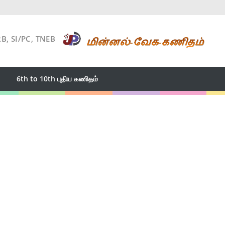
RB, SI/PC, TNEB
6th to 10th புதிய கணிதம்