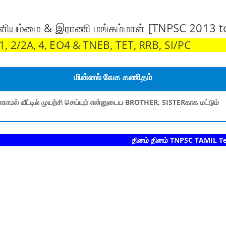
்ளியம்மை & இராணி மங்கம்மாள் [TNPSC 2013 t
 2/2A, 4, EO4 & TNEB, TET, RRB, SI/PC
மின்னல் வேக கணிதம்
காமல் வீட்டில் முயற்சி செய்யும் என்னுடைய BROTHER, SISTERகாக மட்டும்
தினம் தினம் TNPSC TAMIL Test