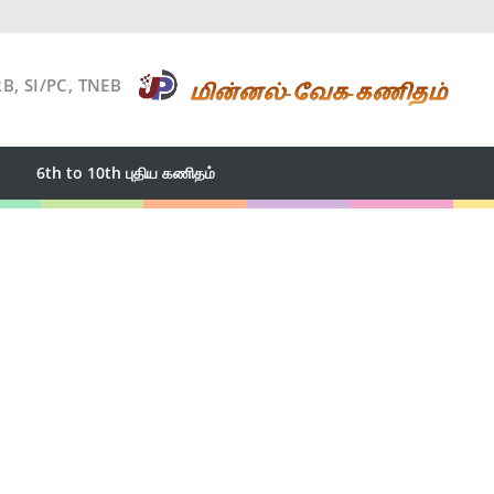
RB, SI/PC, TNEB
6th to 10th புதிய கணிதம்