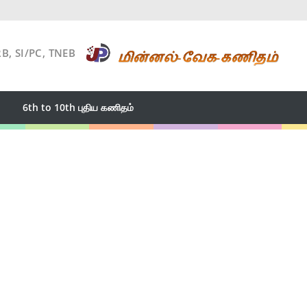
RB, SI/PC, TNEB
6th to 10th புதிய கணிதம்