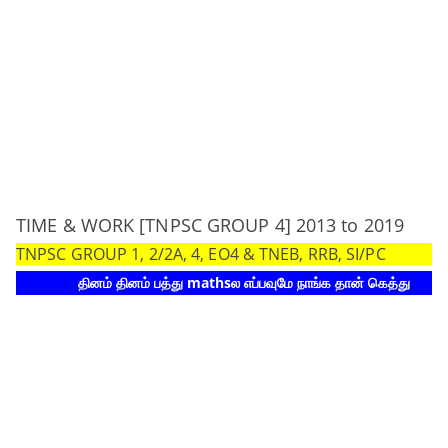
TIME & WORK [TNPSC GROUP 4] 2013 to 2019
TNPSC GROUP 1, 2/2A, 4, EO4 & TNEB, RRB, SI/PC
தினம் தினம் பத்து mathsல எப்பவுமே நாங்க தான் கெத்து