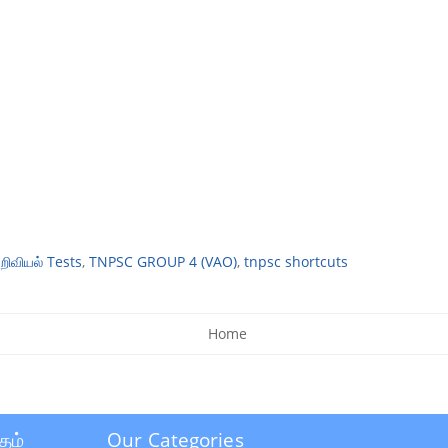
ிவியல் Tests
,
TNPSC GROUP 4 (VAO)
,
tnpsc shortcuts
Home
தம்
Our Categories