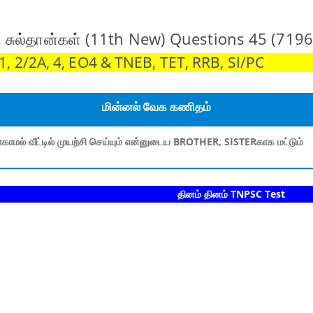
 சுல்தான்கள் (11th New) Questions 45 (7196
 2/2A, 4, EO4 & TNEB, TET, RRB, SI/PC
மின்னல் வேக கணிதம்
காமல் வீட்டில் முயற்சி செய்யும் என்னுடைய BROTHER, SISTERகாக மட்டும்
தினம் தினம் TNPSC Test