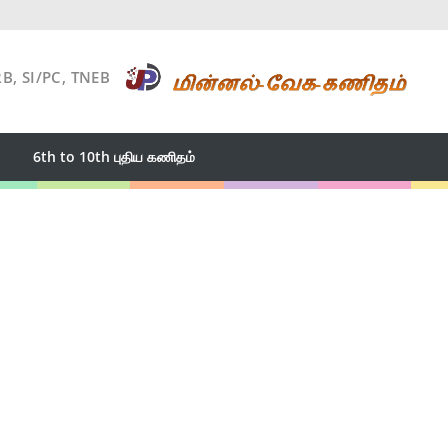
RB, SI/PC, TNEB
6th to 10th புதிய கணிதம்