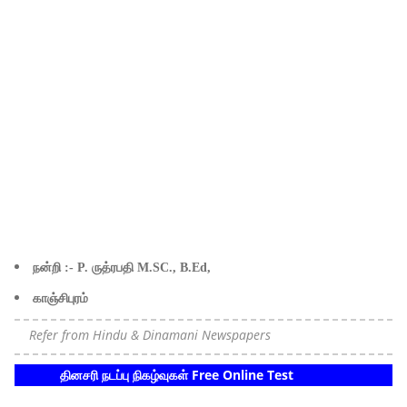
நன்றி :- P. ருத்ரபதி M.SC., B.Ed,
காஞ்சிபுரம்
Refer from Hindu & Dinamani Newspapers
தினசரி நடப்பு நிகழ்வுகள் Free Online Test