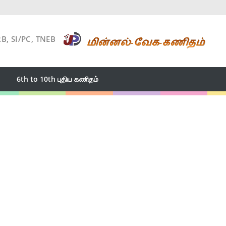
RB, SI/PC, TNEB
6th to 10th புதிய கணிதம்