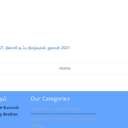
ST
,
தினசரி நடப்பு நிகழ்வுகள்
,
ஜனவரி 2021
Home
தம்
Our Categories
e போகாமல்
மின்னல் வேக கணிதம் Home
 My Brother,
தினம் தினம் 10 MATHS-ல் நாங்கதான்
கெத்து