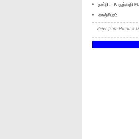
நன்றி :- P. ருத்ரபதி M
காஞ்சிபுரம்
Refer from Hindu & 