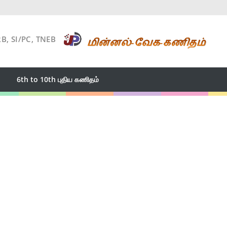
RB, SI/PC, TNEB
6th to 10th புதிய கணிதம்